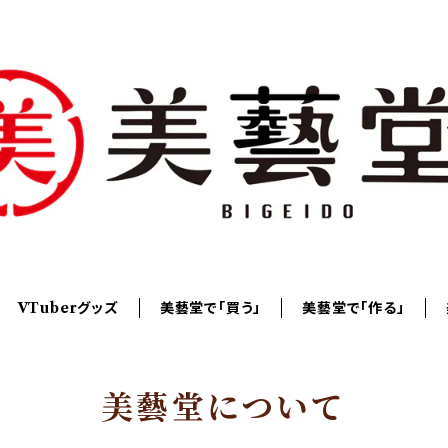
VTuberグッズ
美藝堂で「買う」
美藝堂で「作る」
美藝堂について