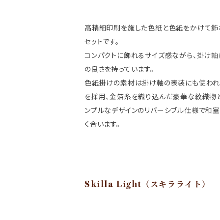
高精細印刷を施した色紙と色紙をかけて飾
セットです。
コンパクトに飾れるサイズ感ながら、掛け
の良さを持っています。
色紙掛けの素材は掛け軸の表装にも使わ
を採用、金箔糸を織り込んだ豪華な紋織物
ンプルなデザインのリバーシブル仕様で和
く合います。
Skilla Light（スキラライト）