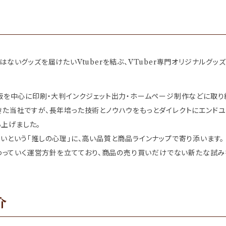
ないグッズを届けたいVtuberを結ぶ、VTuber専門オリジナルグッ
版を中心に印刷・大判インクジェット出力・ホームページ制作などに取
た当社ですが、長年培った技術とノウハウをもっとダイレクトにエンド
ち上げました。
いという「推しの心理」に、高い品質と商品ラインナップで寄り添います。
関わっていく運営方針を立てており、商品の売り買いだけでない新たな試みを
介