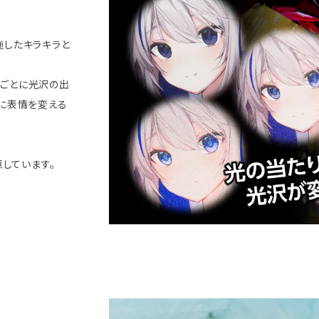
施したキラキラと
ごとに光沢の出
に表情を変える
意しています。
」