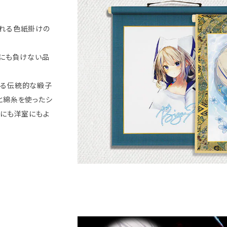
れる色紙掛けの
軸にも負けない品
れる伝統的な緞子
と綿糸を使ったシ
室にも洋室にもよ