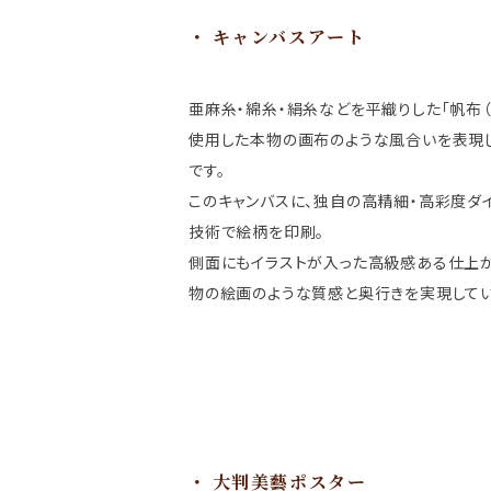
キャンバスアート
亜麻糸・綿糸・絹糸などを平織りした「帆布（
使用した本物の画布のような風合いを表現
です。
このキャンバスに、独自の高精細・高彩度ダ
技術で絵柄を印刷。
側面にもイラストが入った高級感ある仕上が
物の絵画のような質感と奥行きを実現してい
大判美藝ポスター